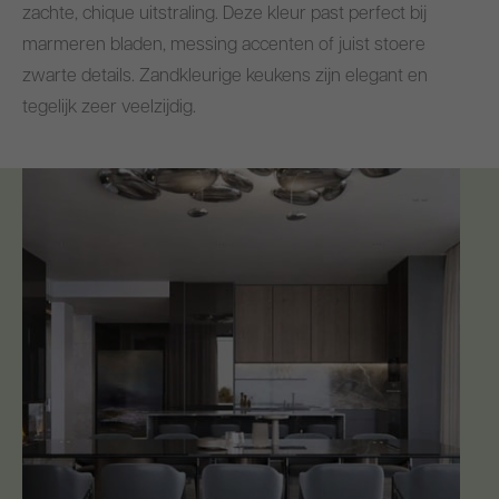
zachte, chique uitstraling. Deze kleur past perfect bij
marmeren bladen, messing accenten of juist stoere
zwarte details. Zandkleurige keukens zijn elegant en
tegelijk zeer veelzijdig.