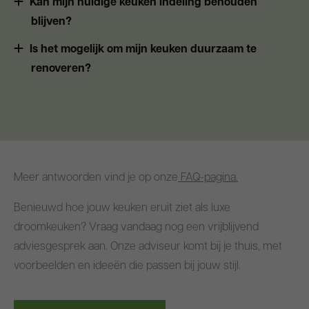
Kan mijn huidige keuken indeling behouden
blijven?
Is het mogelijk om mijn keuken duurzaam te
renoveren?
Meer antwoorden vind je op onze
FAQ-pagina.
Benieuwd hoe jouw keuken eruit ziet als luxe
droomkeuken? Vraag vandaag nog een vrijblijvend
adviesgesprek aan. Onze adviseur komt bij je thuis, met
voorbeelden en ideeën die passen bij jouw stijl.