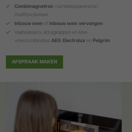
Combimagnetron
: ruimtebesparend en
multifunctioneel
Inbouw oven
of
inbouw oven vervangen
Vaatwassers, afzuigkappen en koel-
vriescombinaties
AEG
,
Electrolux
en
Pelgrim
AFSPRAAK MAKEN