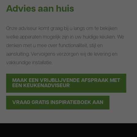
Advies aan huis
Onze adviseur komt graag bij u langs om te bekijken
welke apparaten mogelijk zijn in uw huidige keuken. We
denken met u mee over functionaliteit, stijl en
aansluiting. Vervolgens verzorgen wij de levering en
vakkundige installatie.
MAAK EEN VRIJBLIJVENDE AFSPRAAK MET
EEN KEUKENADVISEUR
VRAAG GRATIS INSPIRATIEBOEK AAN