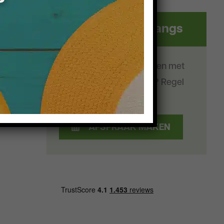
Wij komen bij u langs
U wilt een afspraak maken met
één van onze adviseurs? Regel
het direct online!
AFSPRAAK MAKEN