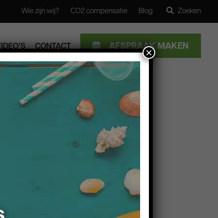
Wie zijn wij?
CO2 compensatie
Blog
Zoeken
SLUITEN
AFSPRAAK MAKEN
VIDEO’S
CONTACT
×