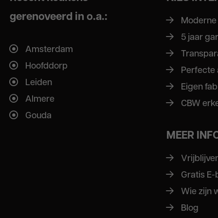
gerenoveerd in o.a.:
Moderne
5 jaar ga
Amsterdam
Transpar
Hoofddorp
Perfecte
Leiden
Eigen fab
Almere
CBW erk
Gouda
MEER INF
Vrijblijv
Gratis E
Wie zijn 
Blog