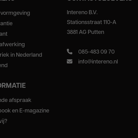
Intereno B.V.
 vormgeving
Stationsstraat 110-A
rantie
3881 AG Putten
ant
 afwerking
085-483 09 70
riek in Nederland
info@intereno.nl
end
ORMATIE
ende afspraak
-book en E-magazine
wij?