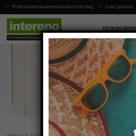
Professionele keukenrenovatie in één dag
5 jaar garantie
KEUKEN RENO
Keuken renoveren
Keukenstijlen
Gratis E-Books
Foto’s & Video’s
Contact
Wie zijn wij?