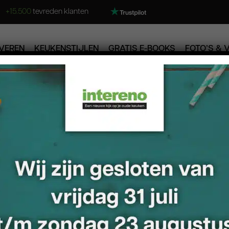
+15.500
tevreden klanten
VEREN
KEUKENSTIJLEN
GRATIS E-BOOKS
FOTO’S & 