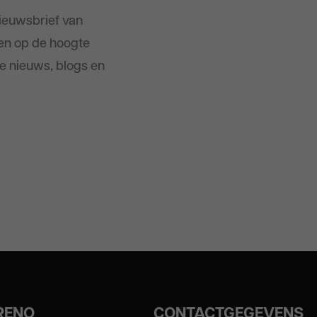
nieuwsbrief van
en op de hoogte
te nieuws, blogs en
ERENO
CONTACTGEGEVENS