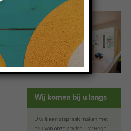
Wij komen bij u langs
U wilt een afspraak maken met
één van onze adviseurs? Regel