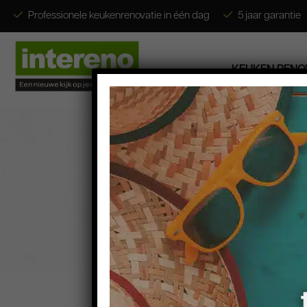
Professionele keukenrenovatie in één dag
5 jaar garantie
KEUKEN RENO
Keuken renoveren
Keukenstijlen
Gratis E-Books
Foto’s & Video’s
Contact
Wie zijn wij?