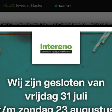
+15.500
tevreden klanten
VEREN
KEUKENSTIJLEN
GRATIS E-BOOKS
FOTO’S & 