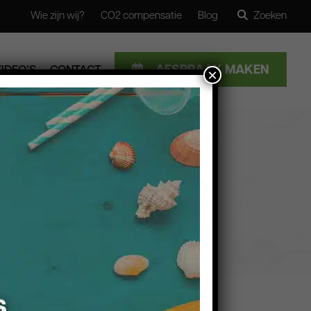
Wie zijn wij?
CO2 compensatie
Blog
Zoeken
SLUITEN
AFSPRAAK MAKEN
VIDEO’S
CONTACT
×