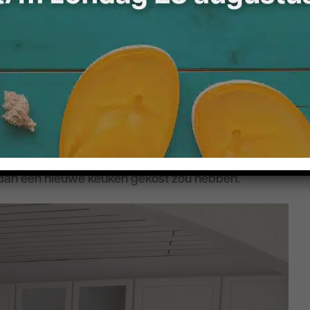
rdam
ederland. Vandaag laten we u graag een
de familie Schuurman uit Rotterdam was aan
eet nieuwe keuken, of het renoveren van de huidige
 maar liet de keuken renoveren. Intereno realiseerde
 dan een nieuwe keuken gekost zou hebben.