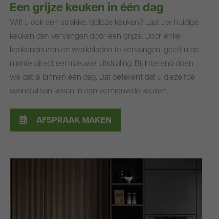
Een grijze keuken in één dag
Wilt u ook een strakke, tijdloze keuken? Laat uw huidige
keuken dan vervangen door een grijze. Door enkel
keukendeuren
en
werkbladen
te vervangen, geeft u de
ruimte direct een nieuwe uitstraling. Bij Intereno doen
we dat al binnen één dag. Dat betekent dat u diezelfde
avond al kan koken in een vernieuwde keuken.
AFSPRAAK MAKEN