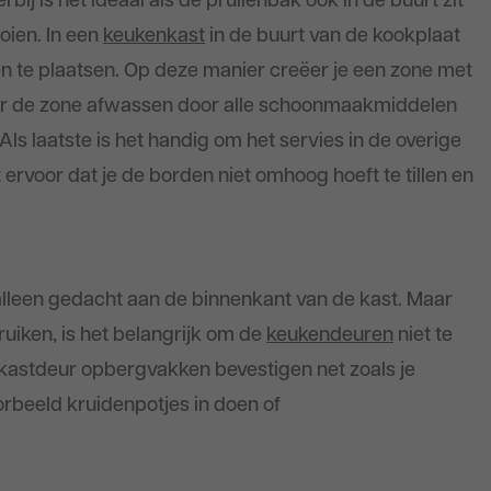
ij is het ideaal als de prullenbak ook in de buurt zit
oien. In een
keukenkast
in de buurt van de kookplaat
n te plaatsen. Op deze manier creëer je een zone met
oor de zone afwassen door alle schoonmaakmiddelen
 Als laatste is het handig om het servies in de overige
gt ervoor dat je de borden niet omhoog hoeft te tillen en
 alleen gedacht aan de binnenkant van de kast. Maar
iken, is het belangrijk om de
keukendeuren
niet te
 kastdeur opbergvakken bevestigen net zoals je
oorbeeld kruidenpotjes in doen of