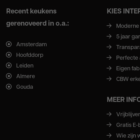
Recent keukens
KIES INT
gerenoveerd in o.a.:
Moderne
5 jaar ga
Amsterdam
Transpar
Hoofddorp
Perfecte
Leiden
Eigen fab
Almere
CBW erk
Gouda
MEER INF
Vrijblijv
Gratis E
Wie zijn 