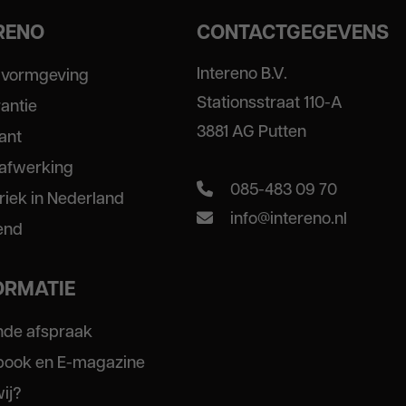
ERENO
CONTACTGEGEVENS
Intereno B.V.
 vormgeving
Stationsstraat 110-A
rantie
3881 AG Putten
ant
 afwerking
085-483 09 70
riek in Nederland
info@intereno.nl
end
ORMATIE
ende afspraak
-book en E-magazine
wij?