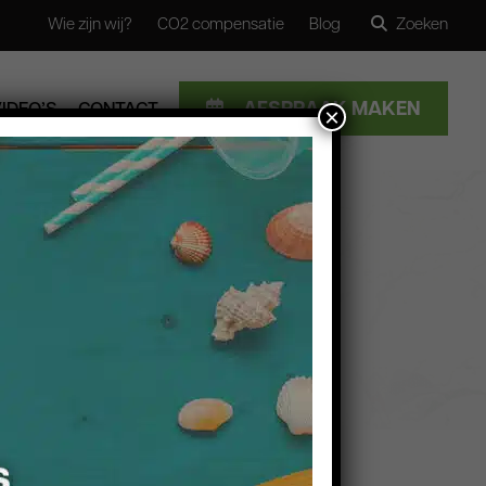
Wie zijn wij?
CO2 compensatie
Blog
Zoeken
SLUITEN
AFSPRAAK MAKEN
VIDEO’S
CONTACT
×