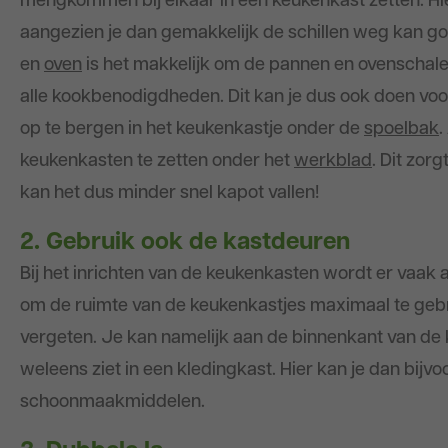
mengkommen bij elkaar in een keukenkast zetten. Hierb
aangezien je dan gemakkelijk de schillen weg kan go
en
oven
is het makkelijk om de pannen en ovenschale
alle kookbenodigdheden. Dit kan je dus ook doen v
op te bergen in het keukenkastje onder de
spoelbak
.
keukenkasten te zetten onder het
werkblad
. Dit zor
kan het dus minder snel kapot vallen!
2. Gebruik ook de kastdeuren
Bij het inrichten van de keukenkasten wordt er vaak
om de ruimte van de keukenkastjes maximaal te gebru
vergeten. Je kan namelijk aan de binnenkant van de
weleens ziet in een kledingkast. Hier kan je dan bijv
schoonmaakmiddelen.