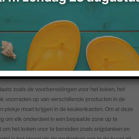
de keukenkastjes!
 inrichten van de
kan het inrichten beginnen! Om je hierbij te kunnen
jij de keukenkastjes het beste kan inrichten.
plaats zoals de voorbereidingen voor het koken, het
ok voorraden op van verschillende producten in de
en plekje moet krijgen in de keukenkasten. Om al deze
dig om elk onderdeel in een bepaalde zone op te
t om het koken voor te bereiden zoals snijplanken en