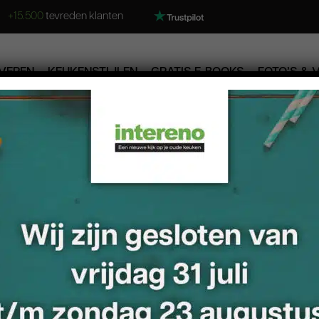
+15.500
tevreden klanten
VEREN
KEUKENSTIJLEN
GRATIS E-BOOKS
FOTO’S & 