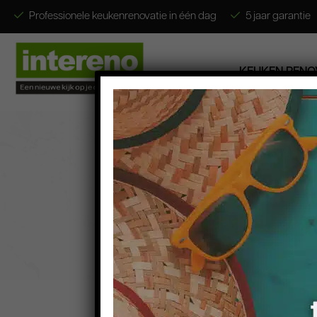
Professionele keukenrenovatie in één dag
5 jaar garantie
KEUKEN RENO
Keuken renoveren
Keukenstijlen
Gratis E-Books
Foto’s & Video’s
Contact
Wie zijn wij?