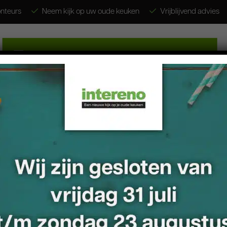
nteurs
Neem kijk op uw oude keuken
Vrijblijvend advies
Ja, ik w
keukenr