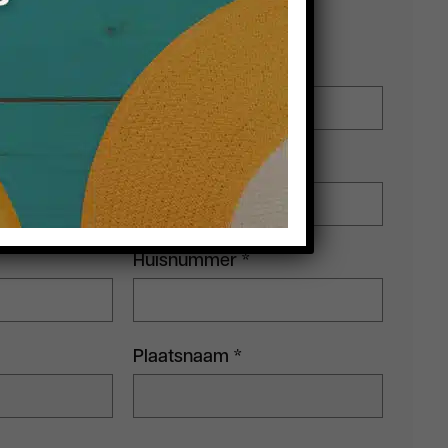
 formulier in en wij nemen zo spoedig
t met u op.
Achternaam
*
Telefoonnummer
*
Huisnummer
*
Plaatsnaam
*