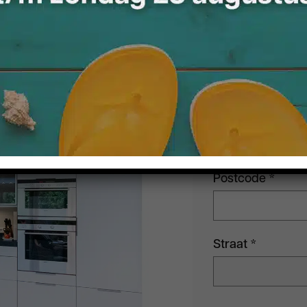
Vul onderstaand
mogelijk contac
Voornaam
*
E-mailadres
*
Postcode
*
Straat
*