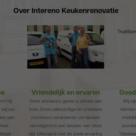
Over Intereno Keukenrenovatie
ce
Vriendelijk en ervaren
Goed
mt bij
Onze adviseurs geven u advies aan
Wij zi
 wij uw
huis. Onze vakkundige en creatieve
klanten
ien van
monteurs veranderen uw keuken
middels
 heel
vervolgens in een keuken van deze
worden
België
tijd. Uiteraard met de juiste ervaring
'Uitstek