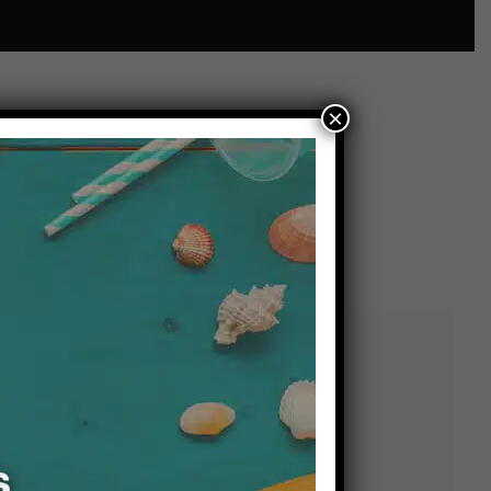
×
il advies over
enovatie